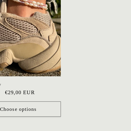
y
Sale
€29,00 EUR
price
Choose options