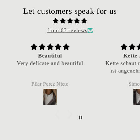
Let customers speak for us
from 63 reviews
Kette Amant
Li
utiful
Kette schaut rockig aus und
Mus
ist angenehm zu tragen.
zweit
Aufna
Simone A.
und s
me
Lieferung f
Zum 
un