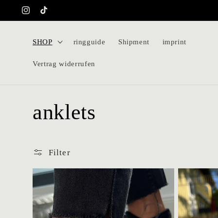
Skip to
Instagram
TikTok
content
SHOP
ringguide
Shipment
imprint
Vertrag widerrufen
C
anklets
o
Filter
l
l