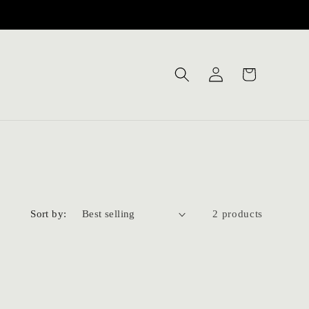
Log
Cart
in
Sort by:
2 products