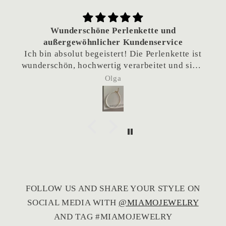
Wunderschöne Perlenkette und
außergewöhnlicher Kundenservice
Ich bin absolut begeistert! Die Perlenkette ist
wunderschön, hochwertig verarbeitet und sieht
einfach traumhaft aus.
Olga
Besonders hervorheben möchte ich den
hervorragenden Kundenservice. Da die Kette
als Geschenk gedacht war und das Team sich
eigentlich im Urlaub befand, habe ich
nachgefragt, ob eine frühere Lieferung
möglich wäre. Die Kette wurde tatsächlich
noch während des Urlaubs verschickt, sodass
sie rechtzeitig angekommen ist. Das ist
wirklich nicht selbstverständlich und hat mich
FOLLOW US AND SHARE YOUR STYLE ON
sehr gefreut.
SOCIAL MEDIA WITH
@MIAMOJEWELRY
Vielen Dank für den großartigen Service – ich
kann den Shop von Herzen weiterempfehlen!
AND TAG #MIAMOJEWELRY