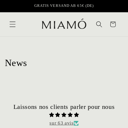
et
GRATIS VERSAND AB 65€ (DE)
passer
au
contenu
Panier
News
Laissons nos clients parler pour nous
sur 63 avis