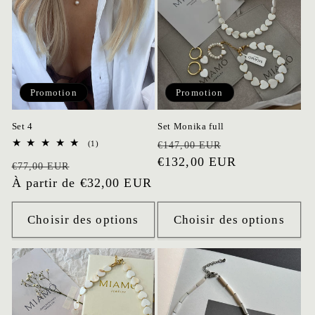
i
o
n
Promotion
Promotion
:
Set 4
Set Monika full
Prix
Prix
1
(1)
€147,00 EUR
total
habituel
€132,00 EUR
promotionnel
Prix
Prix
des
€77,00 EUR
critiques
habituel
À partir de €32,00 EUR
promotionnel
Choisir des options
Choisir des options