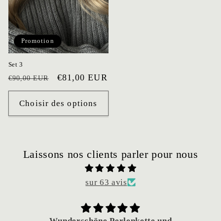
Promotion
Set 3
Prix
Prix
€81,00 EUR
€90,00 EUR
habituel
promotionnel
Choisir des options
Laissons nos clients parler pour nous
sur 63 avis
Wunderschöne Perlenkette und