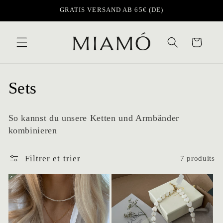
et
GRATIS VERSAND AB 65€ (DE)
passer
au
contenu
Panier
C
Sets
o
So kannst du unsere Ketten und Armbänder
l
kombinieren
l
Filtrer et trier
7 produits
e
c
t