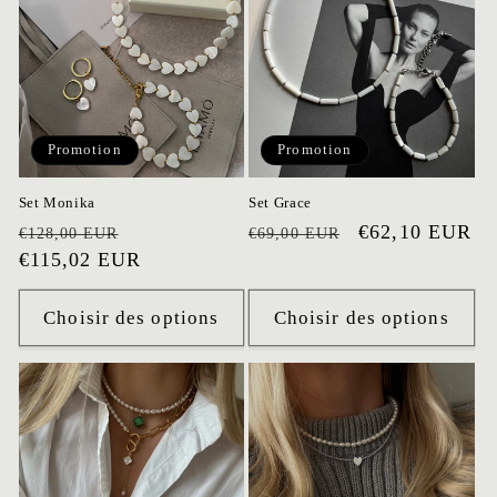
Promotion
Promotion
Set Monika
Set Grace
Prix
Prix
Prix
Prix
€62,10 EUR
€128,00 EUR
€69,00 EUR
habituel
€115,02 EUR
promotionnel
habituel
promotionnel
Choisir des options
Choisir des options