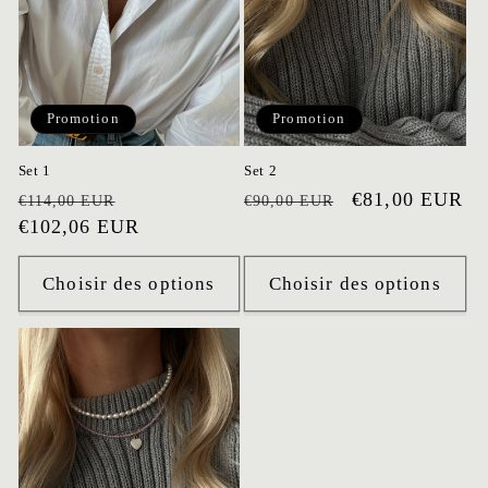
Promotion
Promotion
Set 1
Set 2
Prix
Prix
Prix
Prix
€81,00 EUR
€114,00 EUR
€90,00 EUR
habituel
€102,06 EUR
promotionnel
habituel
promotionnel
Choisir des options
Choisir des options