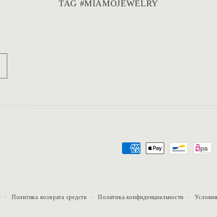
TAG #MIAMOJEWELRY
e. Die
ch noch
ubs
sie
n ist.
cht
d hat
.
en
– ich
erzen
!
Способы
оплаты
Политика возврата средств
Политика конфиденциальности
Услови
y