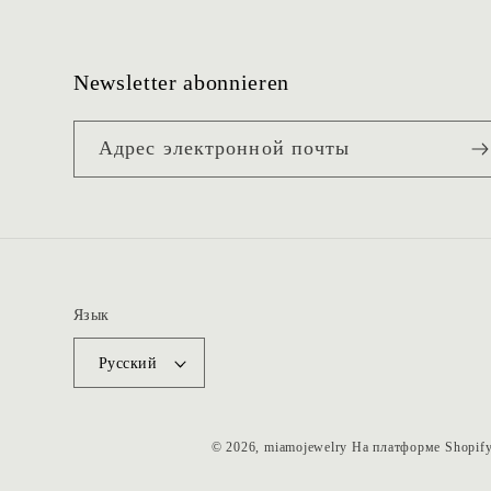
Lieferung möglich wär
Kette wurde tatsächli
während des Urla
Newsletter abonnieren
verschickt, sodass 
rechtzeitig angekomme
Адрес электронной почты
Das ist wirklich ni
selbstverständlich un
mich sehr gefreut
Vielen Dank für d
großartigen Service 
kann den Shop von H
weiterempfehlen
Язык
Русский
© 2026,
miamojewelry
На платформе Shopif