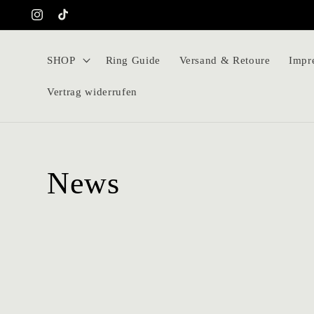
Перейти
к
Instagram
TikTok
контенту
SHOP
Ring Guide
Versand & Retoure
Impr
Vertrag widerrufen
News