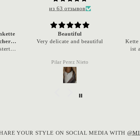
из 63 отзывов
nkette
Beautiful
cher
Very delicate and beautiful
Kette
stert!
ist
st
Pilar Perez Nieto
ertig
einfach
eben
 Kette
war und
ich im
 ich
HARE YOUR STYLE ON SOCIAL MEDIA WITH
@MI
rühere