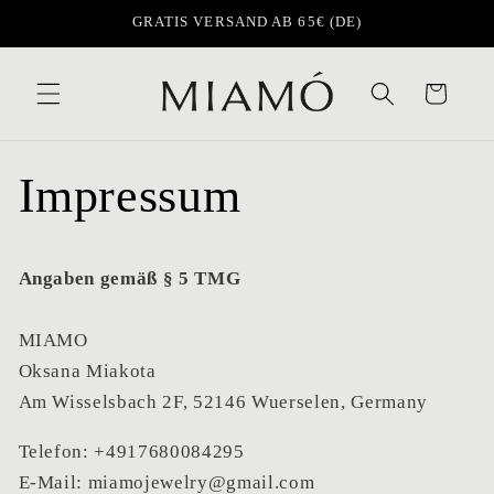
Перейти
GRATIS VERSAND AB 65€ (DE)
к
контенту
Корзина
Impressum
Angaben gemäß § 5 TMG
MIAMO
Oksana Miakota
Am Wisselsbach 2F, 52146 Wuerselen, Germany
Telefon: +4917680084295
E-Mail: miamojewelry@gmail.com