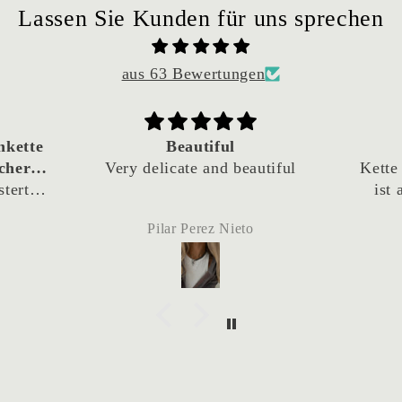
Lassen Sie Kunden für uns sprechen
aus 63 Bewertungen
l
Kette Amant
beautiful
Kette schaut rockig aus und
ist angenehm zu tragen.
zw
A
ieto
Simone A.
u
Liefer
Z