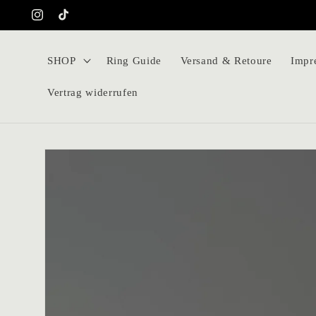
Direkt
zum
Instagram
TikTok
Inhalt
SHOP
Ring Guide
Versand & Retoure
Impr
Vertrag widerrufen
Zu
Produktinformationen
springen