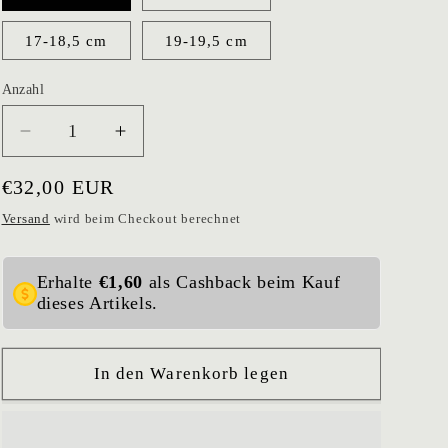
17-18,5 cm
19-19,5 cm
Anzahl
Verringere
Erhöhe
die
die
Menge
Menge
Normaler
€32,00 EUR
für
für
Preis
Versand
wird beim Checkout berechnet
Armband
Armband
Épris
Épris
Erhalte
€1,60
als Cashback beim Kauf
dieses Artikels.
In den Warenkorb legen