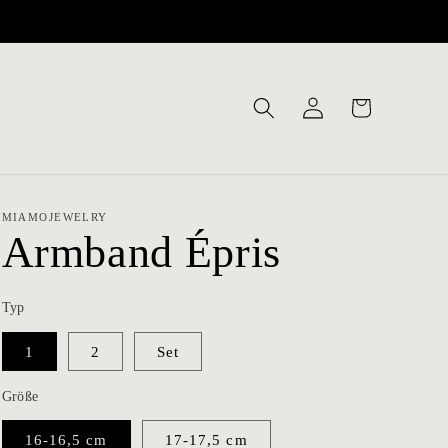
Warenkorb
Einloggen
MIAMOJEWELRY
Armband Épris
Typ
1
2
Set
Größe
16-16,5 cm
17-17,5 cm