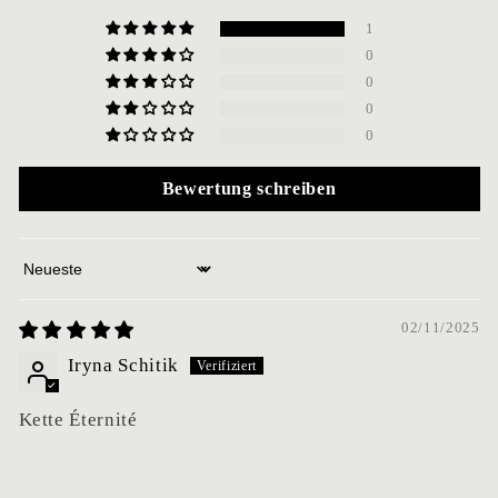
1
0
0
0
0
Bewertung schreiben
Sort by
02/11/2025
Iryna Schitik
Kette Éternité