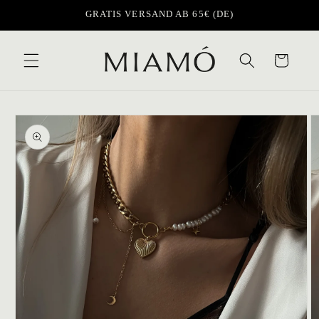
Direkt
GRATIS VERSAND AB 65€ (DE)
zum
Inhalt
Warenkorb
oduktinformationen
ringen