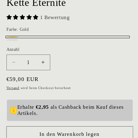
Kette Éternité
1 Bewertung
Farbe:
Gold
Gold
Silber
Anzahl
Verringere
Erhöhe
die
die
Normaler
€59,00 EUR
Menge
Menge
für
für
Preis
Versand
wird beim Checkout berechnet
Kette
Kette
Éternité
Éternité
Erhalte
€2,95
als Cashback beim Kauf dieses
Artikels.
In den Warenkorb legen