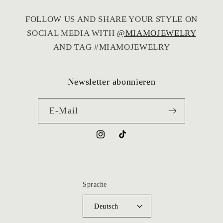
sie rechtzeitig angekommen ist. Das ist
rklich nicht selbstverständlich und hat mich
FOLLOW US AND SHARE YOUR STYLE ON
sehr gefreut.
SOCIAL MEDIA WITH
@MIAMOJEWELRY
elen Dank für den großartigen Service – ich
AND TAG #MIAMOJEWELRY
ann den Shop von Herzen weiterempfehlen!
Newsletter abonnieren
E-Mail
Instagram
TikTok
Sprache
Deutsch