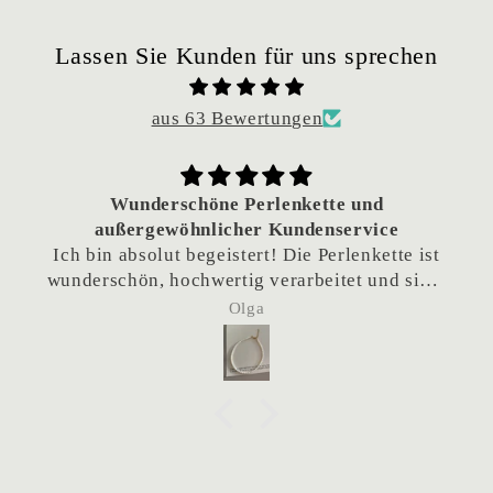
Lassen Sie Kunden für uns sprechen
aus 63 Bewertungen
Wunderschöne Perlenkette und
außergewöhnlicher Kundenservice
ch bin absolut begeistert! Die Perlenkette ist
nderschön, hochwertig verarbeitet und sieht
einfach traumhaft aus.
Olga
Besonders hervorheben möchte ich den
ervorragenden Kundenservice. Da die Kette
ls Geschenk gedacht war und das Team sich
eigentlich im Urlaub befand, habe ich
nachgefragt, ob eine frühere Lieferung
möglich wäre. Die Kette wurde tatsächlich
och während des Urlaubs verschickt, sodass