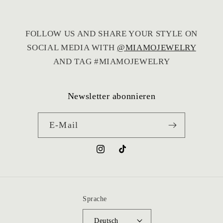
noch während des Urlaubs verschickt, sodass
sie rechtzeitig angekommen ist. Das ist
wirklich nicht selbstverständlich und hat mich
FOLLOW US AND SHARE YOUR STYLE ON
sehr gefreut.
SOCIAL MEDIA WITH
@MIAMOJEWELRY
Vielen Dank für den großartigen Service – ich
kann den Shop von Herzen weiterempfehlen!
AND TAG #MIAMOJEWELRY
Newsletter abonnieren
E-Mail
Instagram
TikTok
Sprache
Deutsch