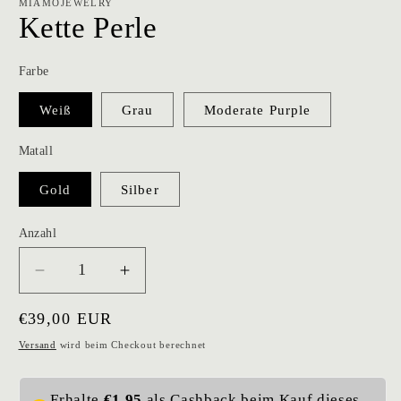
MIAMOJEWELRY
Kette Perle
Farbe
Weiß
Grau
Moderate Purple
Matall
Gold
Silber
Anzahl
Verringere
Erhöhe
die
die
Normaler
€39,00 EUR
Menge
Menge
für
für
Preis
Versand
wird beim Checkout berechnet
Kette
Kette
Perle
Perle
Erhalte
€1,95
als Cashback beim Kauf dieses