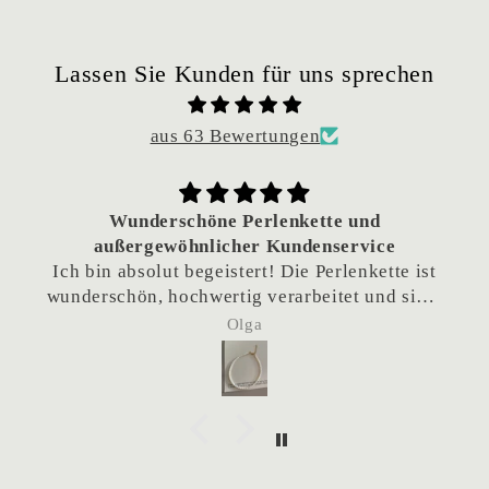
Lassen Sie Kunden für uns sprechen
aus 63 Bewertungen
Wunderschöne Perlenkette und
außergewöhnlicher Kundenservice
Ich bin absolut begeistert! Die Perlenkette ist
wunderschön, hochwertig verarbeitet und sieht
einfach traumhaft aus.
Olga
Besonders hervorheben möchte ich den
hervorragenden Kundenservice. Da die Kette
als Geschenk gedacht war und das Team sich
eigentlich im Urlaub befand, habe ich
nachgefragt, ob eine frühere Lieferung
möglich wäre. Die Kette wurde tatsächlich