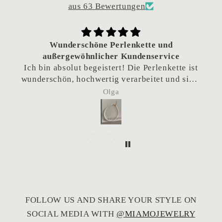
aus 63 Bewertungen
Wunderschöne Perlenkette und
außergewöhnlicher Kundenservice
Ich bin absolut begeistert! Die Perlenkette ist
wunderschön, hochwertig verarbeitet und sieht
einfach traumhaft aus.
Olga
Besonders hervorheben möchte ich den
hervorragenden Kundenservice. Da die Kette
als Geschenk gedacht war und das Team sich
eigentlich im Urlaub befand, habe ich
nachgefragt, ob eine frühere Lieferung
möglich wäre. Die Kette wurde tatsächlich
noch während des Urlaubs verschickt, sodass
sie rechtzeitig angekommen ist. Das ist
wirklich nicht selbstverständlich und hat mich
FOLLOW US AND SHARE YOUR STYLE ON
sehr gefreut.
SOCIAL MEDIA WITH
@MIAMOJEWELRY
Vielen Dank für den großartigen Service – ich