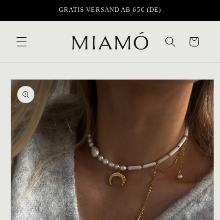
Direkt
GRATIS VERSAND AB 65€ (DE)
zum
Inhalt
Warenkorb
oduktinformationen
ringen