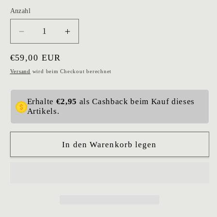
Anzahl
Verringere
Erhöhe
die
die
Normaler
€59,00 EUR
Menge
Menge
für
für
Preis
Versand
wird beim Checkout berechnet
Kette
Kette
La
La
Erhalte
€2,95
als Cashback beim Kauf dieses
Magie
Magie
Artikels.
In den Warenkorb legen