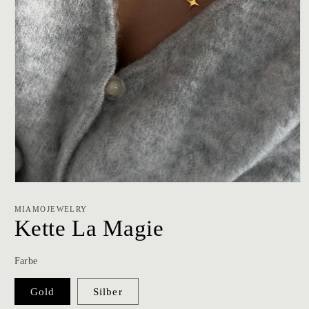
Medien
1
in
MIAMOJEWELRY
Modal
Kette La Magie
öffnen
Farbe
Gold
Silber