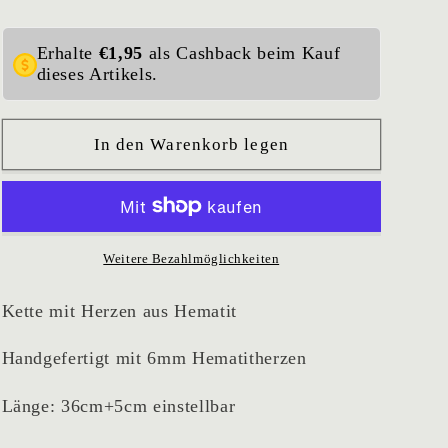
Kette
Kette
Black
Black
hearts
hearts
Erhalte
€1,95
als Cashback beim Kauf
dieses Artikels.
In den Warenkorb legen
Weitere Bezahlmöglichkeiten
Kette mit Herzen aus
Hematit
Handgefertigt mit 6mm
Hematit
herzen
Länge: 36cm+5cm einstellbar