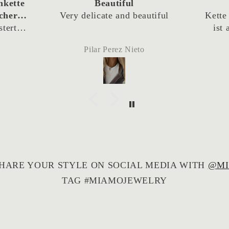
Kette Amant
Li
utiful
Kette schaut rockig aus und
Mus
ist angenehm zu tragen.
zweit
Aufna
Simone A.
und s
me
Lieferung f
Zum 
un
HARE YOUR STYLE ON SOCIAL MEDIA WITH
@MI
TAG #MIAMOJEWELRY