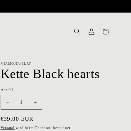
Warenkorb
Einloggen
MIAMOJEWELRY
Kette Black hearts
Anzahl
Verringere
Erhöhe
die
die
Menge
Menge
Normaler
€39,00 EUR
für
für
Preis
Versand
wird beim Checkout berechnet