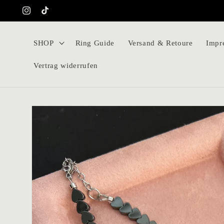
Direkt
zum
Instagram
TikTok
Inhalt
SHOP
Ring Guide
Versand & Retoure
Impr
Vertrag widerrufen
Zu
Produktinformationen
springen