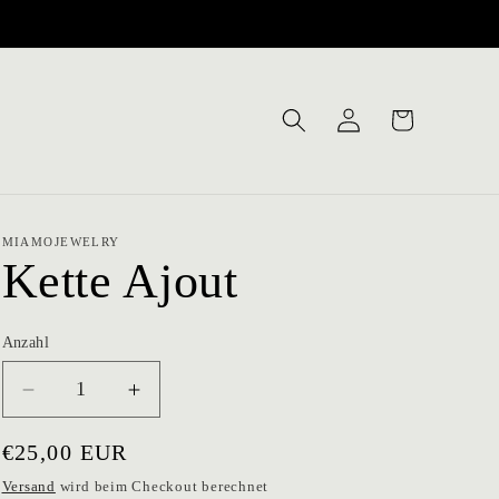
Warenkorb
Einloggen
MIAMOJEWELRY
Kette Ajout
Anzahl
Verringere
Erhöhe
die
die
Menge
Menge
Normaler
€25,00 EUR
für
für
Preis
Versand
wird beim Checkout berechnet