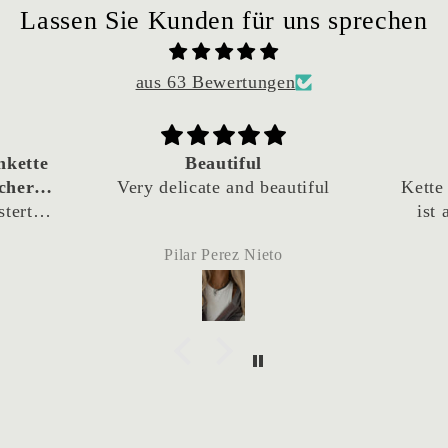
Lassen Sie Kunden für uns sprechen
aus 63 Bewertungen
Kette Amant
Li
utiful
Kette schaut rockig aus und
Mus
ist angenehm zu tragen.
zweit
Aufna
Simone A.
und s
me
Lieferung f
Zum 
un