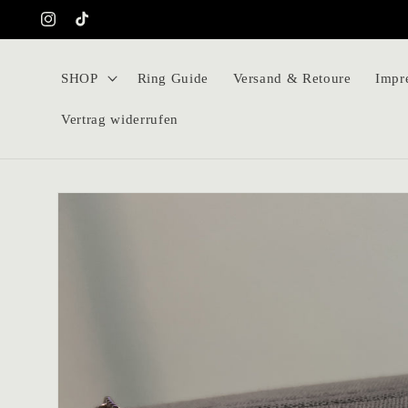
Direkt
zum
Instagram
TikTok
Inhalt
SHOP
Ring Guide
Versand & Retoure
Impr
Vertrag widerrufen
Zu
Produktinformationen
springen