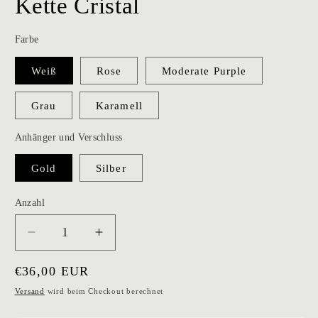
Kette Cristal
Farbe
Weiß
Rose
Moderate Purple
Grau
Karamell
Anhänger und Verschluss
Gold
Silber
Anzahl
Verringere
Erhöhe
die
die
Normaler
€36,00 EUR
Menge
Menge
für
für
Preis
Versand
wird beim Checkout berechnet
Kette
Kette