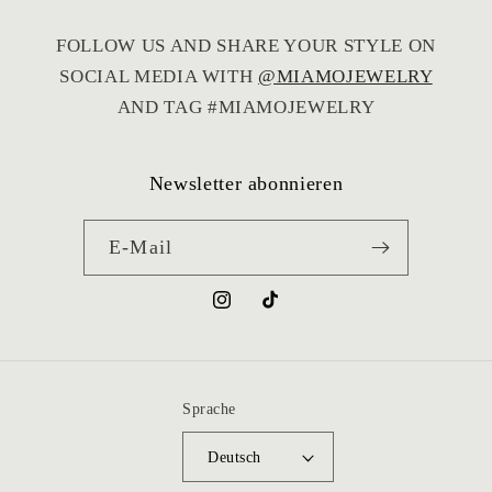
sie rechtzeitig angekommen ist. Das ist
wirklich nicht selbstverständlich und hat mich
FOLLOW US AND SHARE YOUR STYLE ON
sehr gefreut.
SOCIAL MEDIA WITH
@MIAMOJEWELRY
Vielen Dank für den großartigen Service – ich
kann den Shop von Herzen weiterempfehlen!
AND TAG #MIAMOJEWELRY
Newsletter abonnieren
E-Mail
Instagram
TikTok
Sprache
Deutsch