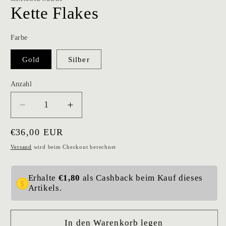
Kette Flakes
Farbe
Gold
Silber
Anzahl
Verringere
Erhöhe
die
die
Normaler
€36,00 EUR
Menge
Menge
für
für
Preis
Versand
wird beim Checkout berechnet
Kette
Kette
Flakes
Flakes
Erhalte
€1,80
als Cashback beim Kauf dieses
Artikels.
In den Warenkorb legen