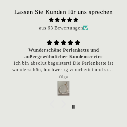
Lassen Sie Kunden für uns sprechen
aus 63 Bewertungen
Wunderschöne Perlenkette und
außergewöhnlicher Kundenservice
Ich bin absolut begeistert! Die Perlenkette ist
wunderschön, hochwertig verarbeitet und sieht
einfach traumhaft aus.
Olga
Besonders hervorheben möchte ich den
hervorragenden Kundenservice. Da die Kette
als Geschenk gedacht war und das Team sich
eigentlich im Urlaub befand, habe ich
nachgefragt, ob eine frühere Lieferung
möglich wäre. Die Kette wurde tatsächlich
noch während des Urlaubs verschickt, sodass