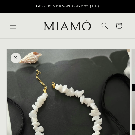
Direkt
GRATIS VERSAND AB 65€ (DE)
zum
Inhalt
Warenkorb
oduktinformationen
ringen