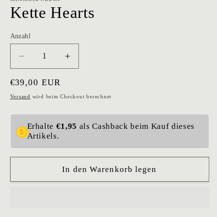
Kette Hearts
Anzahl
Verringere
Erhöhe
die
die
Normaler
€39,00 EUR
Menge
Menge
für
für
Preis
Versand
wird beim Checkout berechnet
Kette
Kette
Hearts
Hearts
Erhalte
€1,95
als Cashback beim Kauf dieses
Artikels.
In den Warenkorb legen