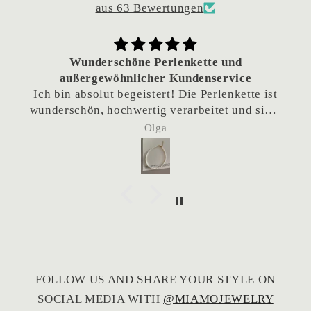
aus 63 Bewertungen
Wunderschöne Perlenkette und
außergewöhnlicher Kundenservice
Ich bin absolut begeistert! Die Perlenkette ist
wunderschön, hochwertig verarbeitet und sieht
einfach traumhaft aus.
Olga
Besonders hervorheben möchte ich den
hervorragenden Kundenservice. Da die Kette
als Geschenk gedacht war und das Team sich
eigentlich im Urlaub befand, habe ich
nachgefragt, ob eine frühere Lieferung
möglich wäre. Die Kette wurde tatsächlich
noch während des Urlaubs verschickt, sodass
sie rechtzeitig angekommen ist. Das ist
wirklich nicht selbstverständlich und hat mich
FOLLOW US AND SHARE YOUR STYLE ON
sehr gefreut.
SOCIAL MEDIA WITH
@MIAMOJEWELRY
Vielen Dank für den großartigen Service – ich