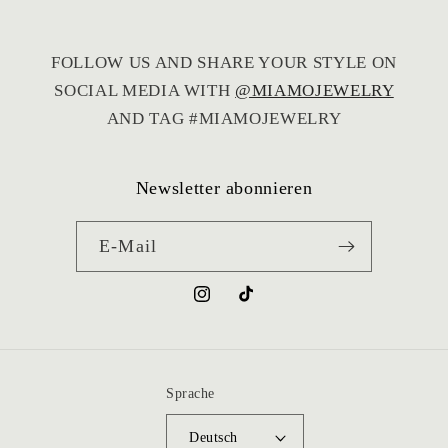
noch während des Urlaubs verschickt, sodass
sie rechtzeitig angekommen ist. Das ist
wirklich nicht selbstverständlich und hat mich
FOLLOW US AND SHARE YOUR STYLE ON
sehr gefreut.
SOCIAL MEDIA WITH
@MIAMOJEWELRY
Vielen Dank für den großartigen Service – ich
AND TAG #MIAMOJEWELRY
kann den Shop von Herzen weiterempfehlen!
Newsletter abonnieren
E-Mail
Instagram
TikTok
Sprache
Deutsch