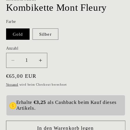
Kombikette Mont Fleury
Farbe
Gold
Silber
Anzahl
Verringere
Erhöhe
die
die
Normaler
€65,00 EUR
Menge
Menge
für
für
Preis
Versand
wird beim Checkout berechnet
Kombikette
Kombikette
Mont
Mont
Erhalte
€3,25
als Cashback beim Kauf dieses
Fleury
Fleury
Artikels.
In den Warenkorb legen