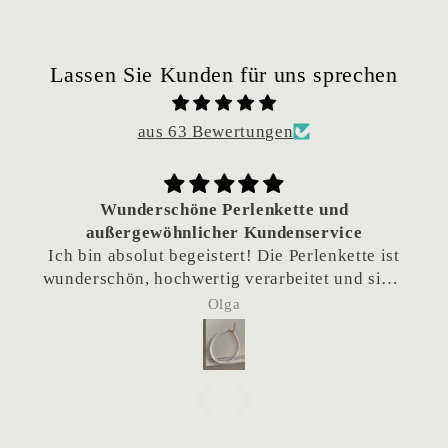
Lassen Sie Kunden für uns sprechen
aus 63 Bewertungen
Wunderschöne Perlenkette und
außergewöhnlicher Kundenservice
Ich bin absolut begeistert! Die Perlenkette ist
wunderschön, hochwertig verarbeitet und sieht
einfach traumhaft aus.
Olga
Besonders hervorheben möchte ich den
hervorragenden Kundenservice. Da die Kette
als Geschenk gedacht war und das Team sich
eigentlich im Urlaub befand, habe ich
nachgefragt, ob eine frühere Lieferung
möglich wäre. Die Kette wurde tatsächlich