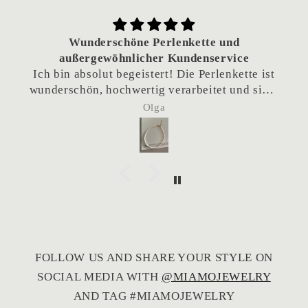
Wunderschöne Perlenkette und
außergewöhnlicher Kundenservice
Ich bin absolut begeistert! Die Perlenkette ist
wunderschön, hochwertig verarbeitet und sieht
einfach traumhaft aus.
Olga
Besonders hervorheben möchte ich den
hervorragenden Kundenservice. Da die Kette
als Geschenk gedacht war und das Team sich
eigentlich im Urlaub befand, habe ich
nachgefragt, ob eine frühere Lieferung
möglich wäre. Die Kette wurde tatsächlich
noch während des Urlaubs verschickt, sodass
sie rechtzeitig angekommen ist. Das ist
wirklich nicht selbstverständlich und hat mich
FOLLOW US AND SHARE YOUR STYLE ON
sehr gefreut.
SOCIAL MEDIA WITH
@MIAMOJEWELRY
Vielen Dank für den großartigen Service – ich
kann den Shop von Herzen weiterempfehlen!
AND TAG #MIAMOJEWELRY