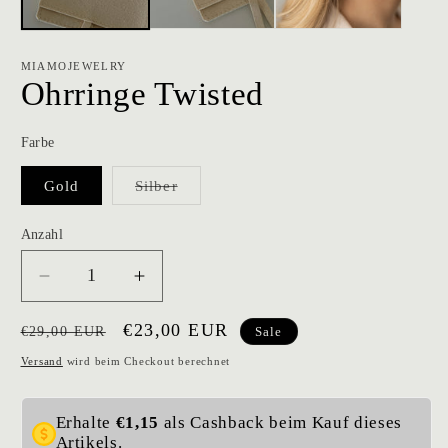
MIAMOJEWELRY
Ohrringe Twisted
Farbe
Variante
Gold
Silber
ausverkauft
oder
nicht
Anzahl
verfügbar
Verringere
Erhöhe
die
die
Normaler
Verkaufspreis
€23,00 EUR
Menge
Menge
€29,00 EUR
Sale
für
für
Preis
Versand
wird beim Checkout berechnet
Ohrringe
Ohrringe
Twisted
Twisted
Erhalte
€1,15
als Cashback beim Kauf dieses
Artikels.