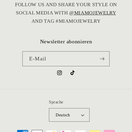
wirklich nicht selbstverständlich und hat mich
FOLLOW US AND SHARE YOUR STYLE ON
sehr gefreut.
SOCIAL MEDIA WITH
@MIAMOJEWELRY
Vielen Dank für den großartigen Service – ich
kann den Shop von Herzen weiterempfehlen!
AND TAG #MIAMOJEWELRY
Newsletter abonnieren
E-Mail
Instagram
TikTok
Sprache
Deutsch
Zahlungsmethoden