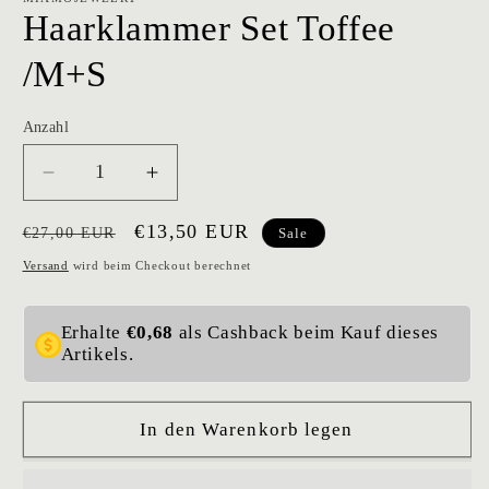
Haarklammer Set Toffee
/M+S
Anzahl
Verringere
Erhöhe
die
die
Normaler
Verkaufspreis
€13,50 EUR
Menge
Menge
€27,00 EUR
Sale
für
für
Preis
Versand
wird beim Checkout berechnet
Haarklammer
Haarklammer
Set
Set
Toffee
Toffee
Erhalte
€0,68
als Cashback beim Kauf dieses
Artikels.
/M+S
/M+S
In den Warenkorb legen