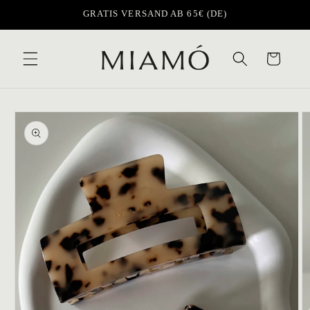
Direkt
GRATIS VERSAND AB 65€ (DE)
zum
Inhalt
Warenkorb
oduktinformationen
ringen