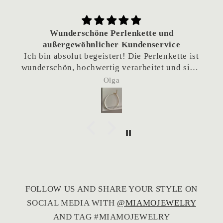
Wunderschöne Perlenkette und
außergewöhnlicher Kundenservice
Ich bin absolut begeistert! Die Perlenkette ist
wunderschön, hochwertig verarbeitet und sieht
einfach traumhaft aus.
Olga
Besonders hervorheben möchte ich den
hervorragenden Kundenservice. Da die Kette
als Geschenk gedacht war und das Team sich
eigentlich im Urlaub befand, habe ich
nachgefragt, ob eine frühere Lieferung
möglich wäre. Die Kette wurde tatsächlich
noch während des Urlaubs verschickt, sodass
sie rechtzeitig angekommen ist. Das ist
wirklich nicht selbstverständlich und hat mich
FOLLOW US AND SHARE YOUR STYLE ON
sehr gefreut.
SOCIAL MEDIA WITH
@MIAMOJEWELRY
Vielen Dank für den großartigen Service – ich
kann den Shop von Herzen weiterempfehlen!
AND TAG #MIAMOJEWELRY