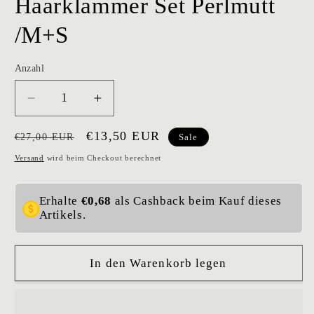
Haarklammer Set Perlmutt
/M+S
Anzahl
Verringere
Erhöhe
die
die
Normaler
Verkaufspreis
€13,50 EUR
Menge
Menge
€27,00 EUR
Sale
für
für
Preis
Versand
wird beim Checkout berechnet
Haarklammer
Haarklammer
Set
Set
Perlmutt
Perlmutt
Erhalte
€0,68
als Cashback beim Kauf dieses
Artikels.
/M+S
/M+S
In den Warenkorb legen