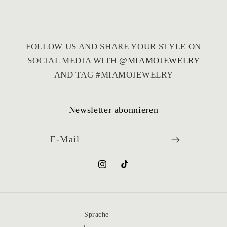
möglich wäre. Die Kette wurde tatsächlich
noch während des Urlaubs verschickt, sodass
sie rechtzeitig angekommen ist. Das ist
wirklich nicht selbstverständlich und hat mich
FOLLOW US AND SHARE YOUR STYLE ON
sehr gefreut.
SOCIAL MEDIA WITH
@MIAMOJEWELRY
Vielen Dank für den großartigen Service – ich
kann den Shop von Herzen weiterempfehlen!
AND TAG #MIAMOJEWELRY
Newsletter abonnieren
E-Mail
Instagram
TikTok
Sprache