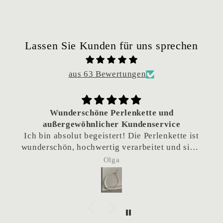
Lassen Sie Kunden für uns sprechen
aus 63 Bewertungen
Wunderschöne Perlenkette und
außergewöhnlicher Kundenservice
Ich bin absolut begeistert! Die Perlenkette ist
wunderschön, hochwertig verarbeitet und sieht
einfach traumhaft aus.
Olga
Besonders hervorheben möchte ich den
hervorragenden Kundenservice. Da die Kette
als Geschenk gedacht war und das Team sich
eigentlich im Urlaub befand, habe ich
nachgefragt, ob eine frühere Lieferung