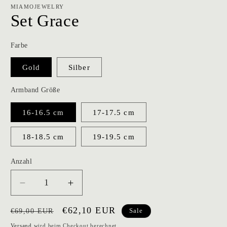
MIAMOJEWELRY
Set Grace
Farbe
Gold
Silber
Armband Größe
16-16.5 cm
17-17.5 cm
18-18.5 cm
19-19.5 cm
Anzahl
Verringere
Erhöhe
die
die
Normaler
Verkaufspreis
€62,10 EUR
Menge
Menge
€69,00 EUR
Sale
für
für
Preis
Versand
wird beim Checkout berechnet