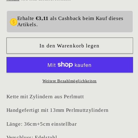
Set
Set
Grace
Grace
Erhalte
€3,11
als Cashback beim Kauf dieses
Artikels.
In den Warenkorb legen
Weitere Bezahlmöglichkeiten
Kette mit Zylindern aus Perlmutt
Handgefertigt mit 13mm Perlmuttzylindern
Länge: 36cm+5cm einstellbar
Verschluss: Edelstahl